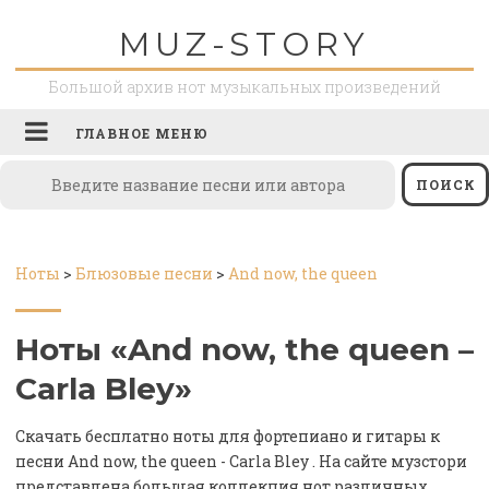
Перейти
MUZ-STORY
к
содержимому
Большой архив нот музыкальных произведений
ГЛАВНОЕ МЕНЮ
Ноты
>
Блюзовые песни
>
And now, the queen
Ноты «And now, the queen –
Carla Bley»
Скачать бесплатно ноты для фортепиано и гитары к
песни And now, the queen - Carla Bley . На сайте музстори
представлена большая коллекция нот различных